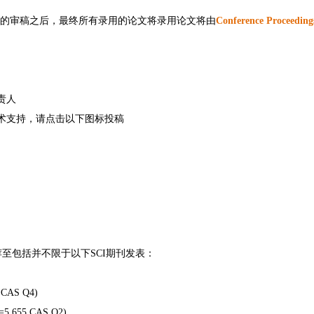
格的审稿之后，最终所有录用的论文将录用论文将由
Conference Proceeding
责人
术支持，请点击以下图标投稿
至包括并不限于以下SCI期刊发表：
8,CAS Q4)
F =5.655,CAS Q2)