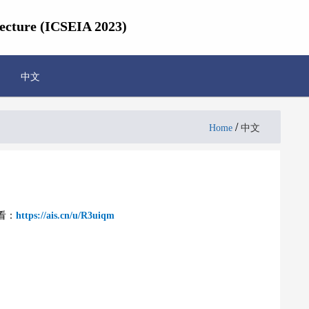
tecture (ICSEIA 2023)
中文
/
Home
中文
看：
https://ais.cn/u/R3uiqm